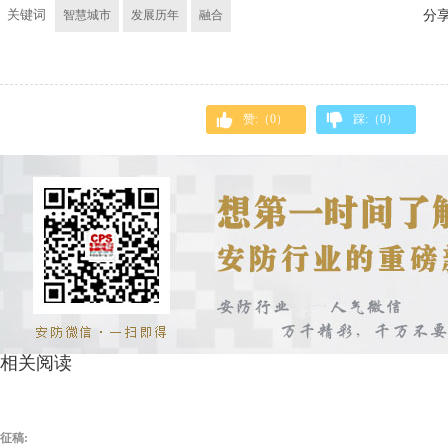
关键词
智慧城市
发展历年
融合
分
赞:（
0
）
踩:（
0
）
相关阅读
征稿: