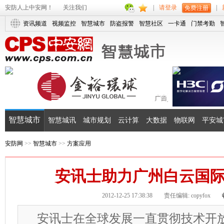
安防人上中安网！
关注我们
|
请登录
|
免费注册
资讯频道
视频监控
智慧城市
防盗报警
智慧社区
一卡通
门禁考勤
智慧城市
智慧城讯
城市规划
云计算
大数据
物联网
平安城
安防网
>>
智慧城市
>>
方案应用
安讯士助力广州白云国
2012-12-25 17:38:38
责任编辑: copyfox
安讯士在全球发展一直贯彻技术开