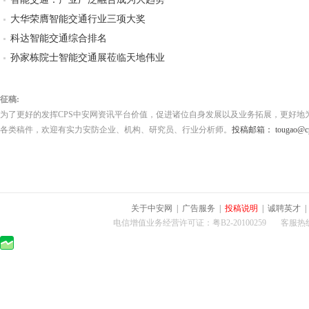
大华荣膺智能交通行业三项大奖
科达智能交通综合排名
孙家栋院士智能交通展莅临天地伟业
征稿:
为了更好的发挥CPS中安网资讯平台价值，促进诸位自身发展以及业务拓展，更好地
各类稿件，欢迎有实力安防企业、机构、研究员、行业分析师。
投稿邮箱： tougao@cps
关于中安网
|
广告服务
|
投稿说明
|
诚聘英才
电信增值业务经营许可证：粤B2-20100259 客服热线：400-0